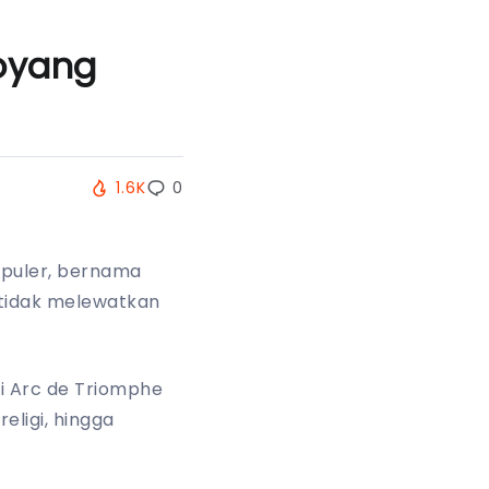
oyang
1.6K
0
opuler, bernama
 tidak melewatkan
ai Arc de Triomphe
eligi, hingga