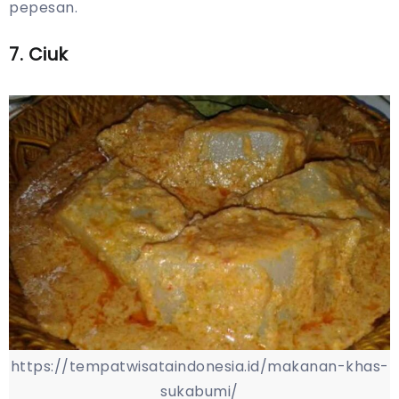
pepesan.
7. Ciuk
https://tempatwisataindonesia.id/makanan-khas-
sukabumi/