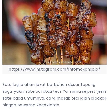
https://www.instagram.com/infomakansolo/
Satu lagi olahan lezat berbahan dasar tepung
sagu, yakni sate aci atau teci. Ya, sama seperti jenis
sate pada umumnya, cara masak teci ialah dibakar
hingga bewarna kecoklatan.