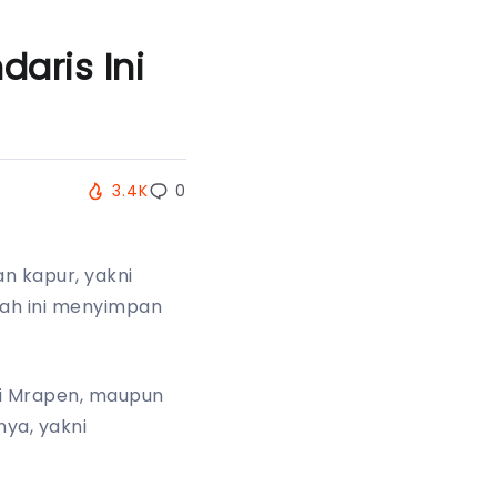
aris Ini
3.4K
0
n kapur, yakni
bah ini menyimpan
di Mrapen, maupun
ya, yakni