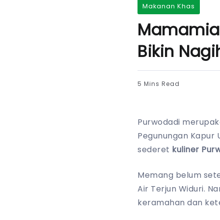
Makanan Khas
Mamamia! 
Bikin Nagi
5 Mins Read
Purwodadi merupaka
Pegunungan Kapur U
sederet
kuliner Pur
Memang belum seten
Air Terjun Widuri. 
keramahan dan ket