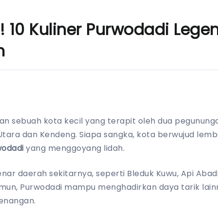
10 Kuliner Purwodadi Legend
h
n sebuah kota kecil yang terapit oleh dua pegununga
tara dan Kendeng. Siapa sangka, kota berwujud lem
wodadi
yang menggoyang lidah.
ar daerah sekitarnya, seperti Bleduk Kuwu, Api Aba
Namun, Purwodadi mampu menghadirkan daya tarik lainn
enangan.