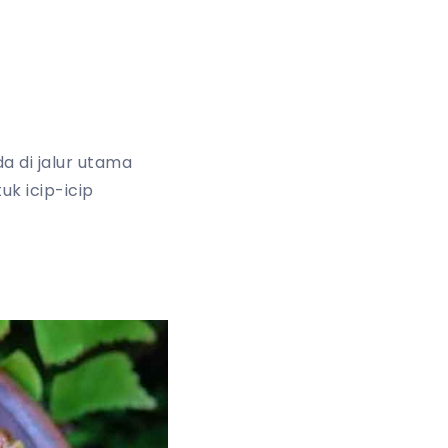
a di jalur utama
k icip-icip