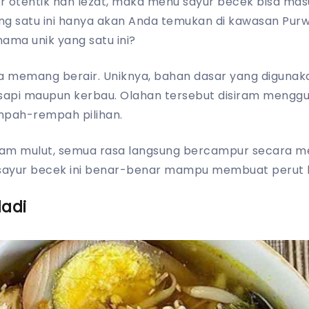
r otentik nan lezat, maka menu sayur becek bisa mas
ng satu ini hanya akan Anda temukan di kawasan Purw
ama unik yang satu ini?
nya memang berair. Uniknya, bahan dasar yang diguna
a sapi maupun kerbau. Olahan tersebut disiram mengg
mpah-rempah pilihan.
lam mulut, semua rasa langsung bercampur secara 
sayur becek ini benar-benar mampu membuat perut 
dadi