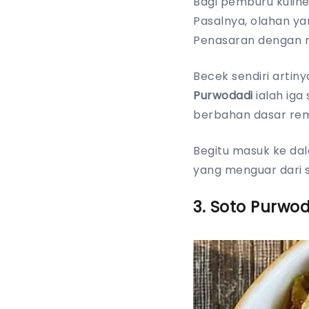
Bagi pemburu kuline
Pasalnya, olahan ya
Penasaran dengan n
Becek sendiri arti
Purwodadi
ialah ig
berbahan dasar re
Begitu masuk ke da
yang menguar dari 
3. Soto Purwo