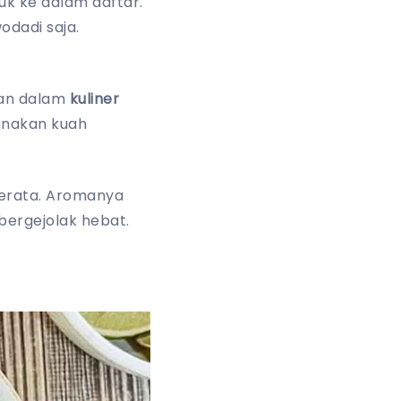
uk ke dalam daftar.
odadi saja.
kan dalam
kuliner
unakan kuah
merata. Aromanya
bergejolak hebat.