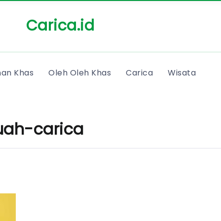
Carica.id
an Khas
Oleh Oleh Khas
Carica
Wisata
buah-carica