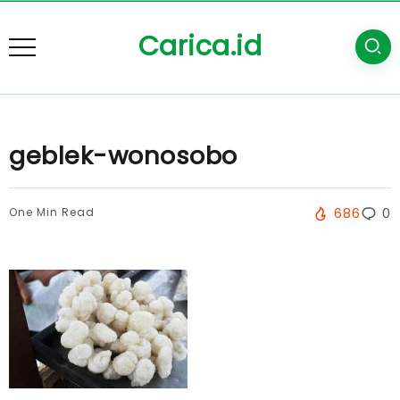
Carica.id
geblek-wonosobo
One Min Read
686
0