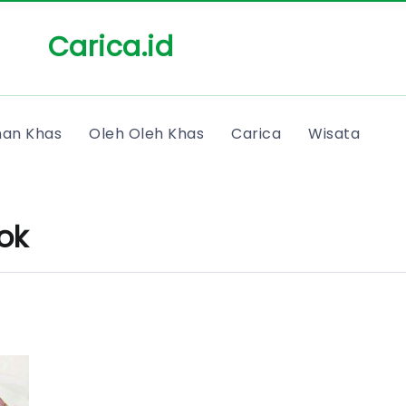
Carica.id
an Khas
Oleh Oleh Khas
Carica
Wisata
ok