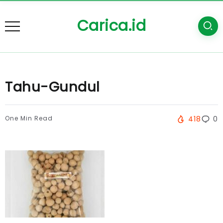
Carica.id
Tahu-Gundul
One Min Read
418
0