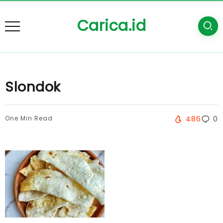
Carica.id
Slondok
One Min Read
486
0