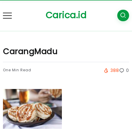
Carica.id
CarangMadu
One Min Read
388
0