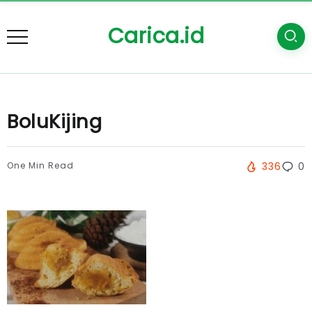
Carica.id
BoluKijing
One Min Read
336
0