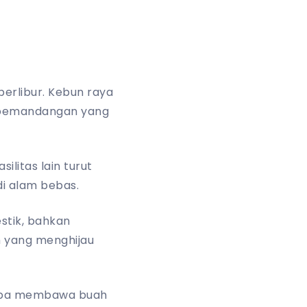
erlibur. Kebun raya
n pemandangan yang
litas lain turut
i alam bebas.
stik, bahkan
h yang menghijau
tanpa membawa buah