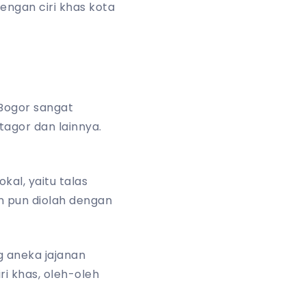
dengan ciri khas kota
Bogor sangat
atagor dan lainnya.
kal, yaitu talas
n pun diolah dengan
 aneka jajanan
i khas, oleh-oleh