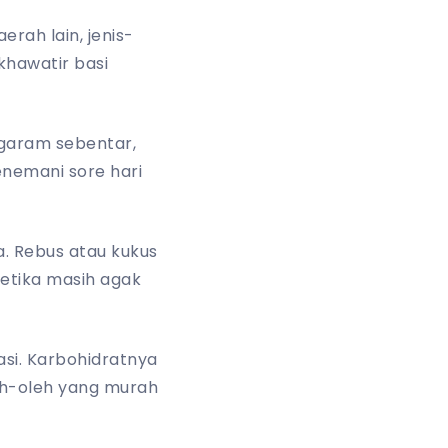
rah lain, jenis-
hawatir basi
 garam sebentar,
nemani sore hari
. Rebus atau kukus
etika masih agak
asi. Karbohidratnya
eh-oleh yang murah