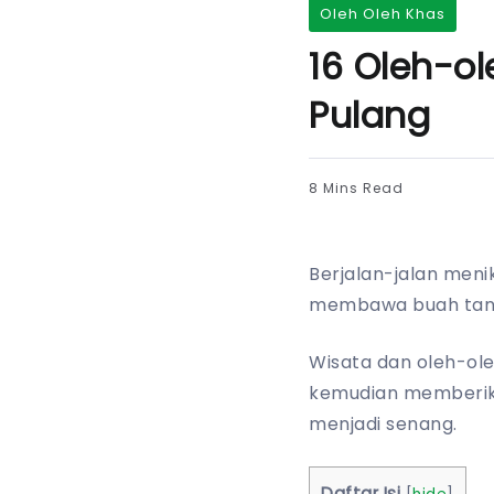
Oleh Oleh Khas
16 Oleh-o
Pulang
8 Mins Read
Berjalan-jalan meni
membawa buah tan
Wisata dan oleh-ole
kemudian memberik
menjadi senang.
Daftar Isi