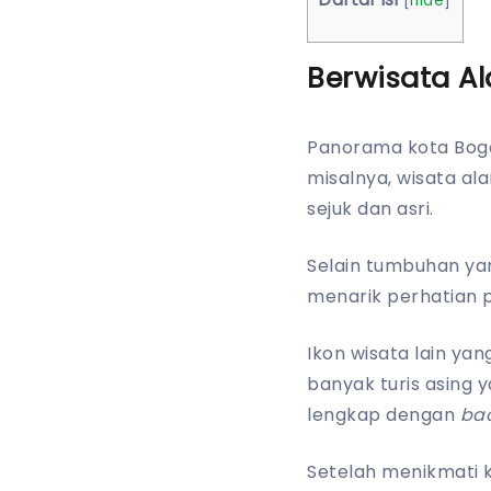
[
hide
]
Berwisata A
Panorama kota Bogo
misalnya, wisata a
sejuk dan asri.
Selain tumbuhan yan
menarik perhatian 
Ikon wisata lain y
banyak turis asing
lengkap dengan
ba
Setelah menikmati 