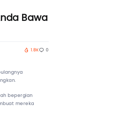
 Anda Bawa
1.8K
0
pulangnya
angkan.
lah bepergian
embuat mereka