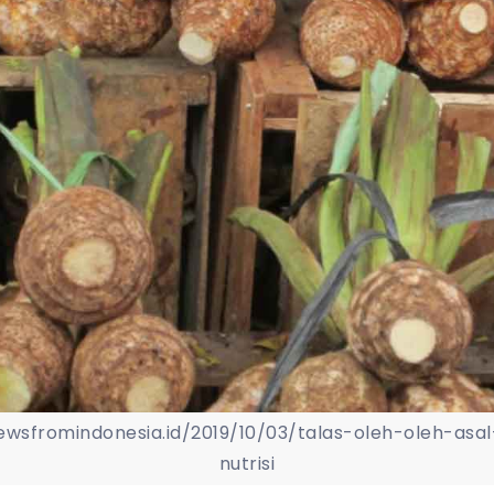
wsfromindonesia.id/2019/10/03/talas-oleh-oleh-as
nutrisi