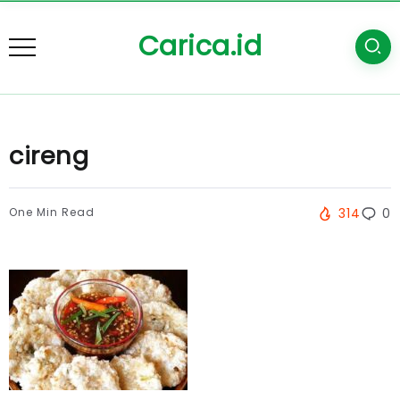
Carica.id
cireng
One Min Read
314
0