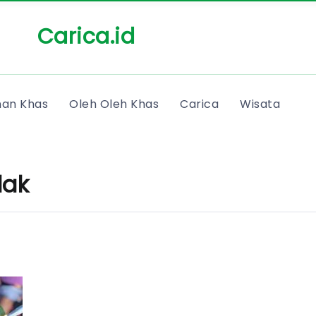
Carica.id
an Khas
Oleh Oleh Khas
Carica
Wisata
lak