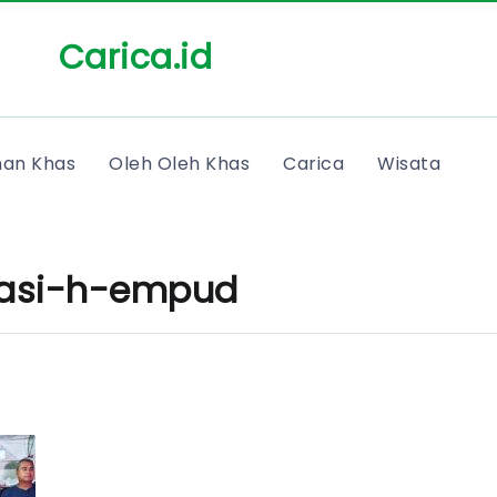
Carica.id
an Khas
Oleh Oleh Khas
Carica
Wisata
asi-h-empud