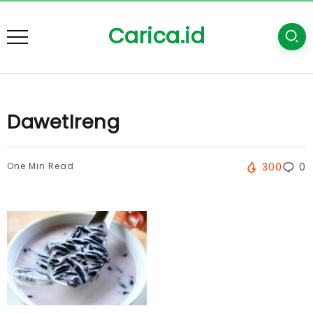
Carica.id
DawetIreng
One Min Read
300
0