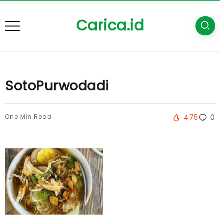
Carica.id
SotoPurwodadi
One Min Read
475
0