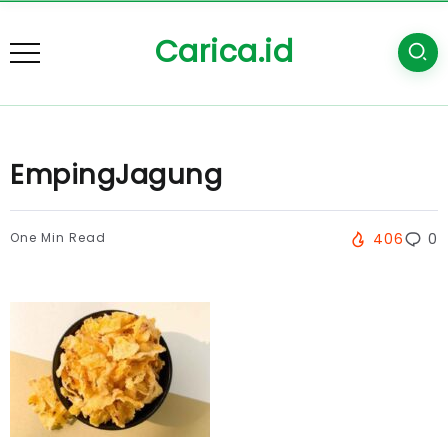
Carica.id
EmpingJagung
One Min Read
406
0