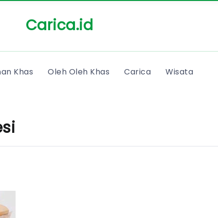
Carica.id
an Khas
Oleh Oleh Khas
Carica
Wisata
si