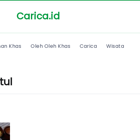
Carica.id
an Khas
Oleh Oleh Khas
Carica
Wisata
tul