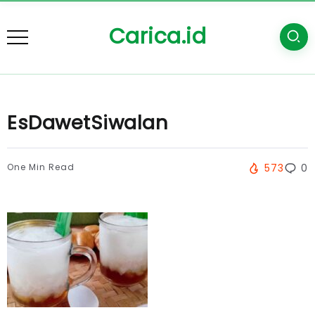
Carica.id
EsDawetSiwalan
One Min Read
573
0