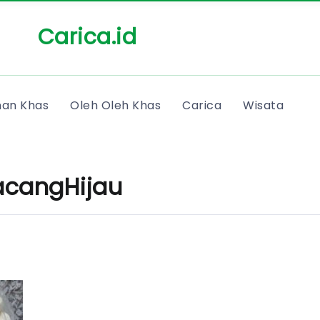
Carica.id
an Khas
Oleh Oleh Khas
Carica
Wisata
acangHijau