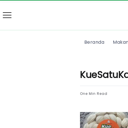
Beranda
Makan
KueSatuK
One Min Read