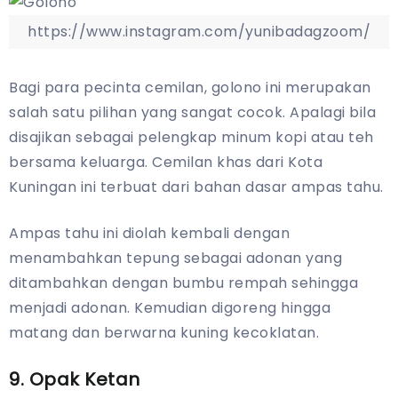
https://www.instagram.com/yunibadagzoom/
Bagi para pecinta cemilan, golono ini merupakan
salah satu pilihan yang sangat cocok. Apalagi bila
disajikan sebagai pelengkap minum kopi atau teh
bersama keluarga. Cemilan khas dari Kota
Kuningan ini terbuat dari bahan dasar ampas tahu.
Ampas tahu ini diolah kembali dengan
menambahkan tepung sebagai adonan yang
ditambahkan dengan bumbu rempah sehingga
menjadi adonan. Kemudian digoreng hingga
matang dan berwarna kuning kecoklatan.
9. Opak Ketan