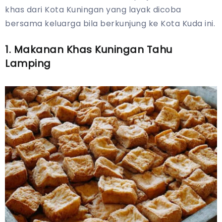
khas dari Kota Kuningan yang layak dicoba
bersama keluarga bila berkunjung ke Kota Kuda ini.
1. Makanan Khas Kuningan Tahu
Lamping