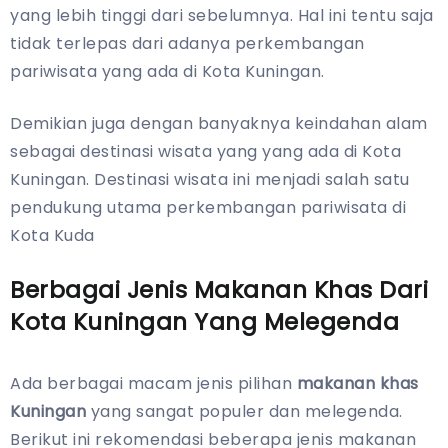
yang lebih tinggi dari sebelumnya. Hal ini tentu saja
tidak terlepas dari adanya perkembangan
pariwisata yang ada di Kota Kuningan.
Demikian juga dengan banyaknya keindahan alam
sebagai destinasi wisata yang yang ada di Kota
Kuningan. Destinasi wisata ini menjadi salah satu
pendukung utama perkembangan pariwisata di
Kota Kuda
Berbagai Jenis Makanan Khas Dari
Kota Kuningan Yang Melegenda
Ada berbagai macam jenis pilihan
makanan khas
Kuningan
yang sangat populer dan melegenda.
Berikut ini rekomendasi beberapa jenis makanan