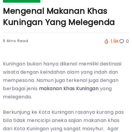
Mengenal Makanan Khas
Kuningan Yang Melegenda
6 Mins Read
1.9K
0
Kuningan bukan hanya dikenal memiliki destinasi
wisata dengan keindahan alam yang indah dan
mempesona. Namun juga terkenal juga dengan
berbagai jenis
makanan khas Kuningan
yang
melegenda.
Berkunjung ke Kota Kuningan rasanya kurang pas
bila tidak mencicipi aneka sajian makanan khas
dari Kota Kuningan yang sangat masyhur. Agar