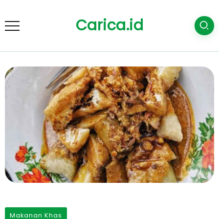
Carica.id
Makanan Khas