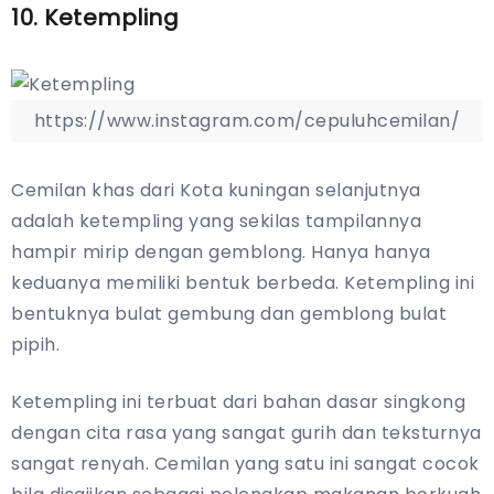
10. Ketempling
https://www.instagram.com/cepuluhcemilan/
Cemilan khas dari Kota kuningan selanjutnya
adalah ketempling yang sekilas tampilannya
hampir mirip dengan gemblong. Hanya hanya
keduanya memiliki bentuk berbeda. Ketempling ini
bentuknya bulat gembung dan gemblong bulat
pipih.
Ketempling ini terbuat dari bahan dasar singkong
dengan cita rasa yang sangat gurih dan teksturnya
sangat renyah. Cemilan yang satu ini sangat cocok