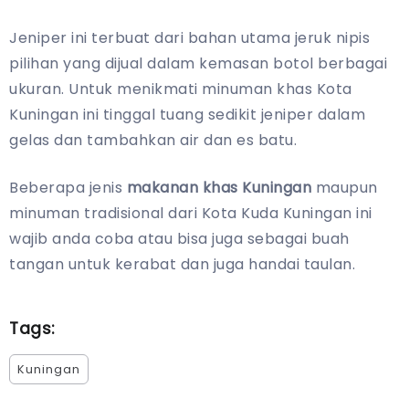
Jeniper ini terbuat dari bahan utama jeruk nipis
pilihan yang dijual dalam kemasan botol berbagai
ukuran. Untuk menikmati minuman khas Kota
Kuningan ini tinggal tuang sedikit jeniper dalam
gelas dan tambahkan air dan es batu.
Beberapa jenis
makanan khas Kuningan
maupun
minuman tradisional dari Kota Kuda Kuningan ini
wajib anda coba atau bisa juga sebagai buah
tangan untuk kerabat dan juga handai taulan.
Tags:
Kuningan