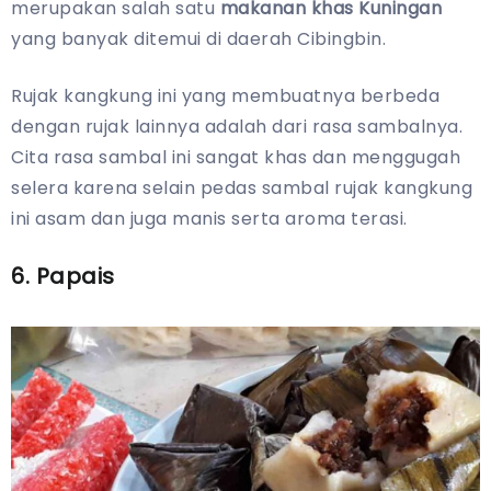
merupakan salah satu
makanan khas Kuningan
yang banyak ditemui di daerah Cibingbin.
Rujak kangkung ini yang membuatnya berbeda
dengan rujak lainnya adalah dari rasa sambalnya.
Cita rasa sambal ini sangat khas dan menggugah
selera karena selain pedas sambal rujak kangkung
ini asam dan juga manis serta aroma terasi.
6. Papais