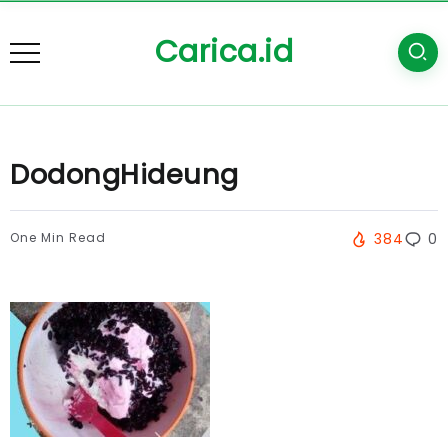
Carica.id
DodongHideung
One Min Read
384
0