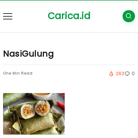
Carica.id
NasiGulung
One Min Read
263
0