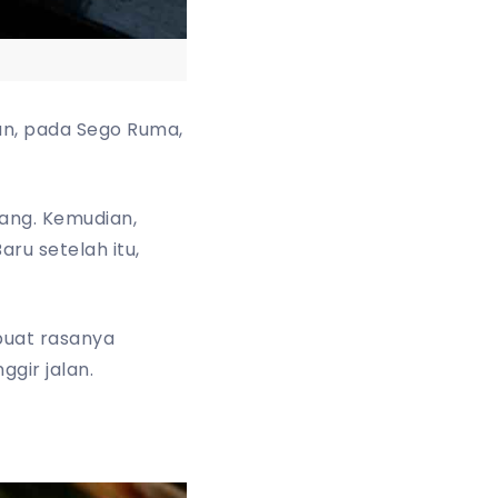
n, pada Sego Ruma,
sang. Kemudian,
ru setelah itu,
buat rasanya
gir jalan.