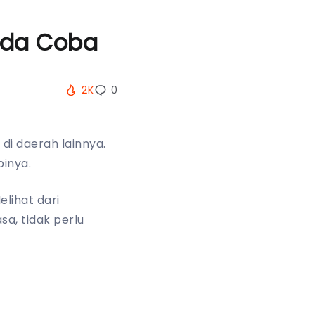
nda Coba
2K
0
di daerah lainnya.
pinya.
elihat dari
sa, tidak perlu