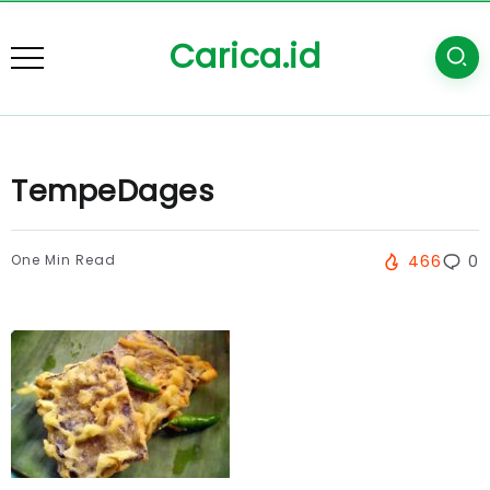
Carica.id
TempeDages
One Min Read
466
0