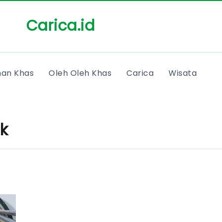
Carica.id
an Khas
Oleh Oleh Khas
Carica
Wisata
k