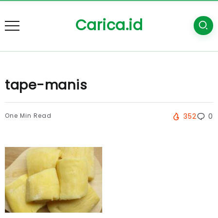
Carica.id
tape-manis
One Min Read
352
0