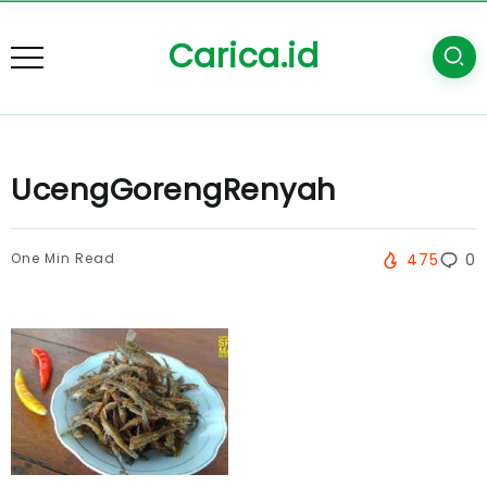
Carica.id
UcengGorengRenyah
One Min Read
475
0