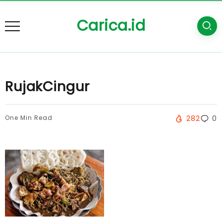
Carica.id
RujakCingur
One Min Read
282
0