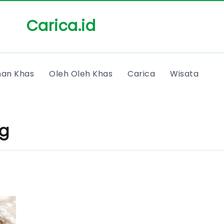
Carica.id
an Khas
Oleh Oleh Khas
Carica
Wisata
g