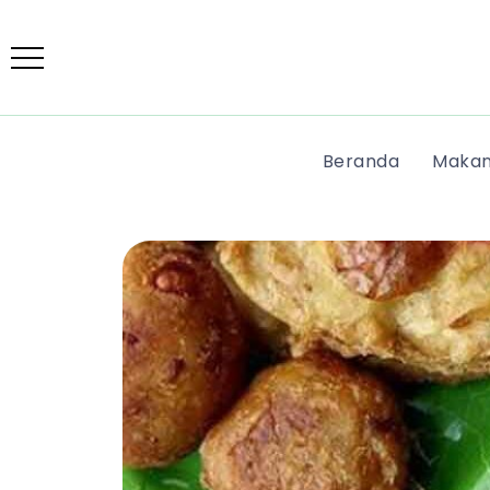
Beranda
Makan