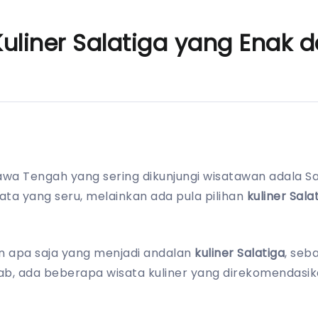
Kuliner Salatiga yang Enak 
Jawa Tengah yang sering dikunjungi wisatawan adala Sa
ata yang seru, melainkan ada pula pilihan
kuliner Sala
n apa saja yang menjadi andalan
kuliner Salatiga
, seb
ebab, ada beberapa wisata kuliner yang direkomendasi