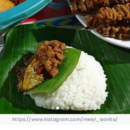
https://www.instagram.com/meiyi_sionita/