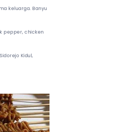
ma keluarga. Banyu
k pepper, chicken
idorejo Kidul,