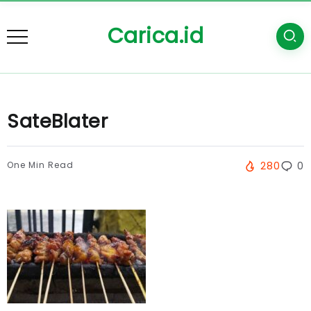
Carica.id
SateBlater
One Min Read
280
0