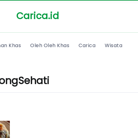
Carica.id
an Khas
Oleh Oleh Khas
Carica
Wisata
ongSehati