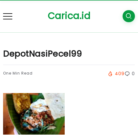
Carica.id
DepotNasiPecel99
One Min Read
409
0