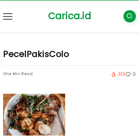
Carica.id
PecelPakisColo
One Min Read
313
0