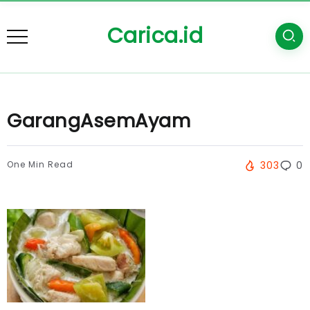
Carica.id
GarangAsemAyam
One Min Read
303
0