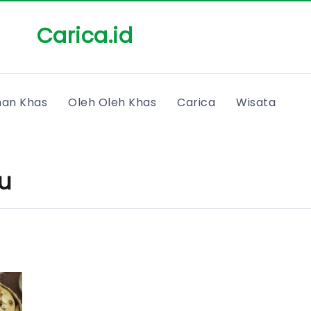
Carica.id
an Khas
Oleh Oleh Khas
Carica
Wisata
u