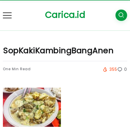
Carica.id
SopKakiKambingBangAnen
One Min Read
355
0