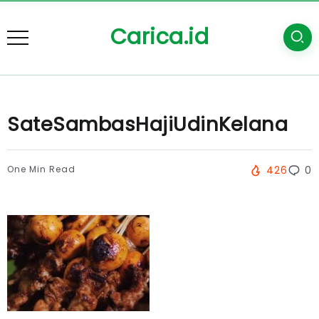
Carica.id
SateSambasHajiUdinKelana
One Min Read
426
0