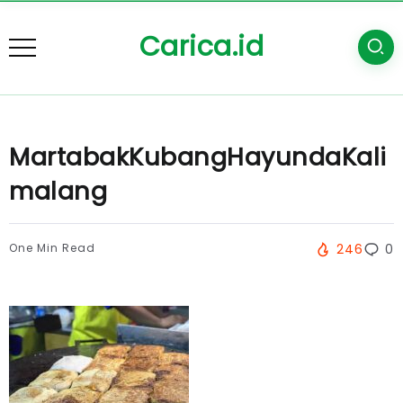
Carica.id
MartabakKubangHayundaKali
malang
One Min Read
246
0